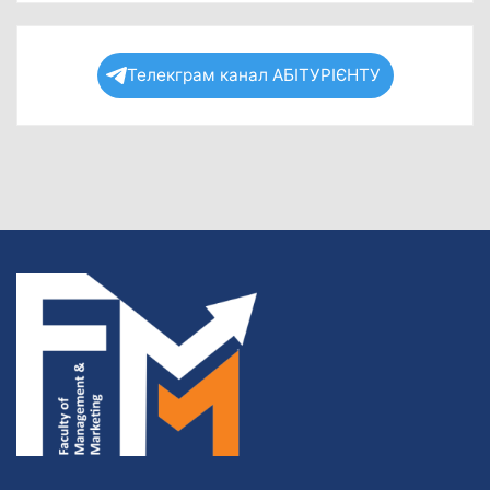
Телекграм канал АБІТУРІЄНТУ