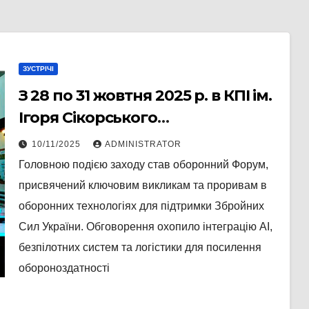
ЗУСТРІЧІ
З 28 по 31 жовтня 2025 р. в КПІ ім.
Ігоря Сікорського
пройшов XIV Міжнародний
10/11/2025
ADMINISTRATOR
Фестиваль “Sikorsky Challenge
Головною подією заходу став оборонний Форум,
2025”.
присвячений ключовим викликам та проривам в
оборонних технологіях для підтримки Збройних
Сил України. Обговорення охопило інтеграцію AI,
безпілотних систем та логістики для посилення
обороноздатності