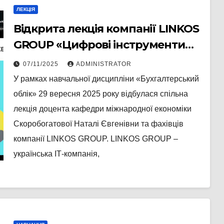
ЛЕКЦІЯ
Відкрита лекція компанії LINKOS
GROUP «Цифрові інструменти
бухгалтерського обліку:
07/11/2025
ADMINISTRATOR
документація та автоматизація»
У рамках навчальної дисципліни «Бухгалтерський
облік» 29 вересня 2025 року відбулася спільна
лекція доцента кафедри міжнародної економіки
Скоробогатової Наталі Євгенівни та фахівців
компанії LINKOS GROUP. LINKOS GROUP –
українська ІТ-компанія,