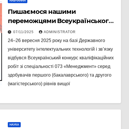
НАВЧАННЯ
Пишаємося нашими
переможцями Всеукраїнського
конкурсу кваліфікаційних робіт!
07/11/2025
ADMINISTRATOR
24–26 вересня 2025 року на базі Державного
університету інтелектуальних технологій і зв’язку
відбувся Всеукраїнський конкурс кваліфікаційних
робіт зі спеціальності 073 «Менеджмент» серед
здобувачів першого (бакалаврського) та другого
(магістерського) рівнів вищої
НАУКА