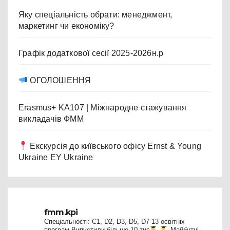
Яку спеціальність обрати: менеджмент,
маркетинг чи економіку?
Графік додаткової сесії 2025-2026н.р
ОГОЛОШЕННЯ
Erasmus+ KA107 | Міжнародне стажування
викладачів ФММ
Екскурсія до київського офісу Ernst & Young
Ukraine EY Ukraine
fmm.kpi
Спеціальності: C1, D2, D3, D5, D7
13 освітніх
програм
Випустили більше 10 тис
Майбутні