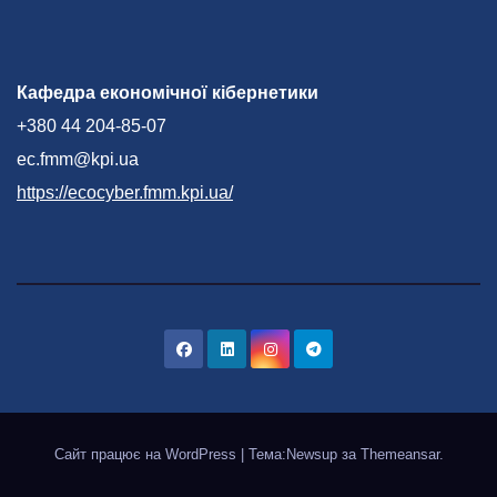
Кафедра економічної кібернетики
+380 44 204-85-07
ec.fmm@kpi.ua
https://ecocyber.fmm.kpi.ua/
Сайт працює на WordPress
|
Тема:Newsup за
Themeansar
.