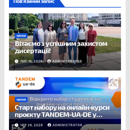
Пов’язаний запис
НАУКА
Вітаємо з успішним захистом
дисертації!
ЛИП 16, 2026
ADMINISTRATOR
НАУКА
Старт набору на онлайн-курси
проєкту TANDEM-UA-DE у
зимовому семестрі 2026/2027!
ЧЕР 26, 2026
ADMINISTRATOR