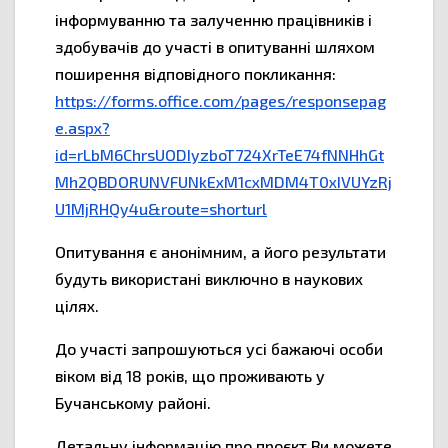
інформуванню та залученню працівників і
здобувачів до участі в опитуванні шляхом
поширення відповідного покликання:
https://forms.office.com/pages/responsepag
e.aspx?
id=rLbM6ChrsUODIyzboT724XrTeE74fNNHhGt
Mh2QBDORUNVFUNkExM1cxMDM4T0xIVUYzRj
U1MjRHQy4u&route=shorturl
Опитування є анонімним, а його результати
будуть використані виключно в наукових
цілях.
До участі запрошуються усі бажаючі особи
віком від 18 років, що проживають у
Бучанському районі.
Детальну інформацію про проєкт Ви можете