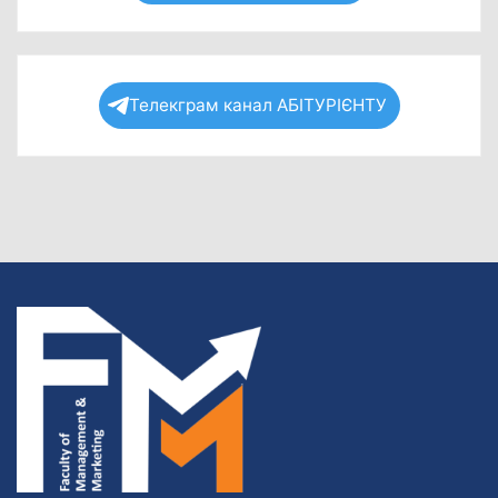
Телекграм канал АБІТУРІЄНТУ