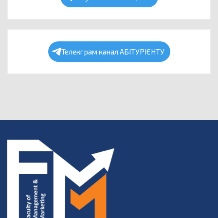
Телекграм канал АБІТУРІЄНТУ