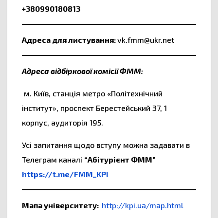
+3809
90180813
Адреса для листування:
vk.fmm@ukr.net
Адреса відбіркової комісії ФММ:
м. Київ, станція метро «Політехнічний
інститут», проспект Берестейський 37, 1
корпус, аудиторія 195.
Усі запитання щодо вступу можна задавати в
Телеграм каналі
“Абітурієнт ФММ”
https://t.me/FMM_KPI
Мапа університету:
http://kpi.ua/map.html