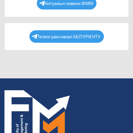
Актуальні новини ФММ
Телекграм канал АБІТУРІЄНТУ