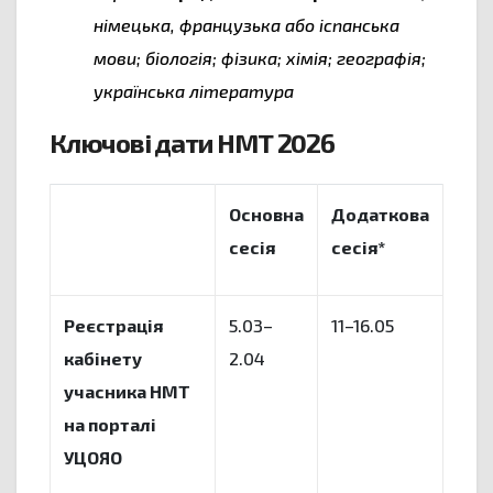
німецька, французька або іспанська
мови; біологія; фізика; хімія; географія;
українська література
Ключові дати НМТ 2026
Основна
Додаткова
сесія
сесія*
Реєстрація
5.03–
11–16.05
кабінету
2.04
учасника НМТ
на порталі
УЦОЯО