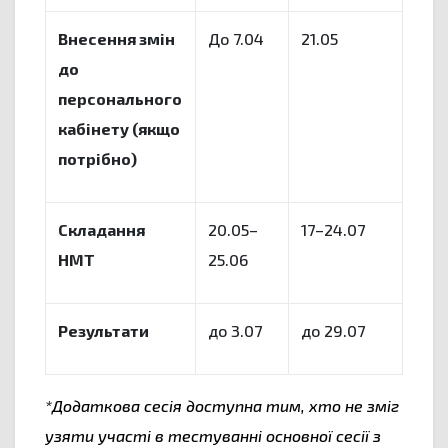
Внесення змін
До 7.04
21.05
до
персонального
кабінету (якщо
потрібно)
Складання
20.05–
17–24.07
НМТ
25.06
Результати
до 3.07
до 29.07
*Додаткова сесія доступна тим, хто не зміг
узяти участі в тестуванні основної сесії з