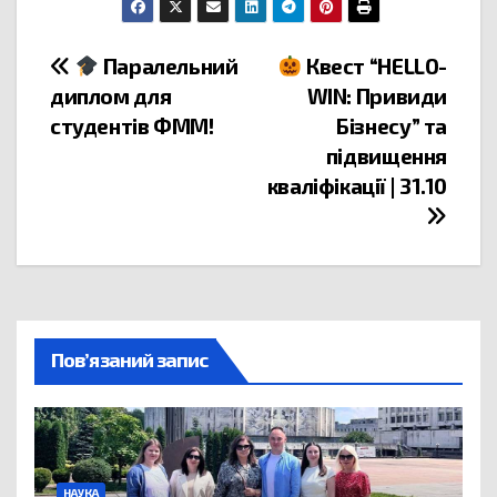
Паралельний
Квест “HELLO-
диплом для
WIN: Привиди
студентів ФММ!
Бізнесу” та
підвищення
кваліфікації | 31.10
Пов’язаний запис
НАУКА