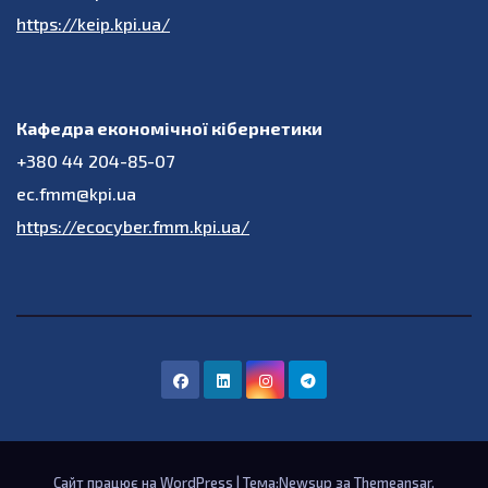
https://keip.kpi.ua/
Кафедра економічної кібернетики
+380 44 204-85-07
ec.fmm@kpi.ua
https://ecocyber.fmm.kpi.ua/
Сайт працює на WordPress
|
Тема:Newsup за
Themeansar
.