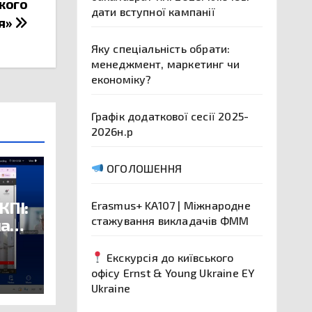
кого
дати вступної кампанії
ія»
Яку спеціальність обрати:
менеджмент, маркетинг чи
економіку?
Графік додаткової сесії 2025-
2026н.р
ОГОЛОШЕННЯ
КПІ:
Erasmus+ KA107 | Міжнародне
стажування викладачів ФММ
анії
Екскурсія до київського
офісу Ernst & Young Ukraine EY
Ukraine