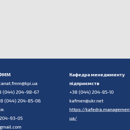
 ФММ
Кафедра менеджменту
ecanat.fmm@kpi.ua
підприємств
8 (044) 204-98-67
+38 (044) 204-85-10
38 (044) 204-85-06
kafmen@ukr.net
я:
https://kafedra.management
 204-93-05
ua/
gmail.com