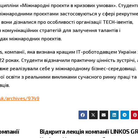
ипліни «Міжнародні проєкти в кризових умовах». Студент
 міжнародними проєктами застосовуються у сфері рекрутм
они дізналися про особливості організації TECH-івентів,
 комунікаційних стратегій для залучення талантів і
дах міжнародних проєктів.
ias, компанії, яка визнана кращим ІТ-роботодавцем України 
2 роках. Студенти відзначили практичну цінність зустрічі, 
і вже реалізували себе у міжнародному бізнес-середовищі.
ної освіти з реальними викликами сучасного ринку праці та
вців.
/uk/archives/9749
омпанії
Відкрита лекція компанії LINKOS 