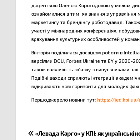
доценткою Оленою Корогодовою у межах дисц
ознайомилися з тим, як знання з управління
маркетингу та брендінгу роботодавця. Також в
участі у міжнародних конференціях, побудови
врахування культурних особливостей у коман
Вікторія поділилася досвідом роботи в Intell
версіями DOU, Forbes Ukraine та EY у 2020-202
також важливість зв’язку з випускниками, як
Подібні заходи сприяють інтеграції академіч
відкривають нові горизонти для молодих фахі
Першоджерело новини тут:
https://ied.kpi.ua
«Левада Карго» у КПІ: як українські к