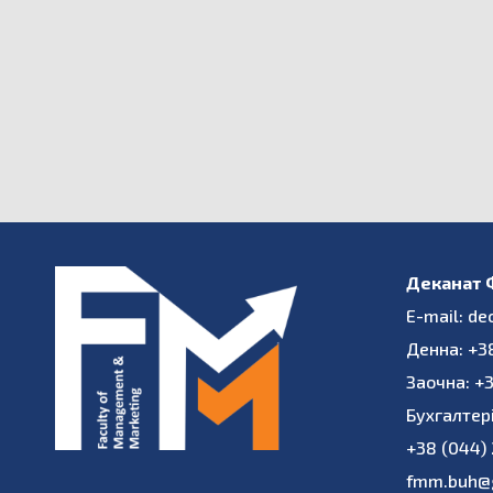
Деканат
E-mail: d
Денна: +3
Заочна: +
Бухгалтері
+38 (044)
fmm.buh@