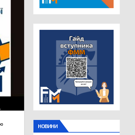
єю
НОВИНИ