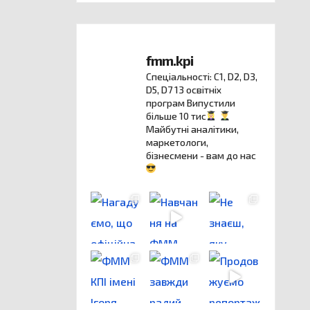
fmm.kpi
Спеціальності: C1, D2, D3,
D5, D7
13 освітніх
програм
Випустили
більше 10 тис
Майбутні аналітики,
маркетологи,
бізнесмени - вам до нас