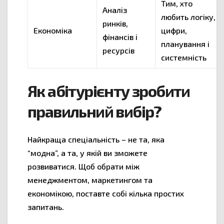
Тим, хто
Аналіз
любить логіку,
ринків,
Економіка
цифри,
фінансів і
планування і
ресурсів
системність
Як абітурієнту зробити
правильний вибір?
Найкраща спеціальність – не та, яка
“модна”, а та, у якій ви зможете
розвиватися. Щоб обрати між
менеджментом, маркетингом та
економікою, поставте собі кілька простих
запитань.