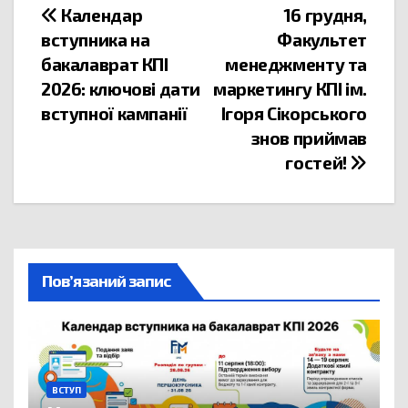
Календар
16 грудня,
вступника на
Факультет
бакалаврат КПІ
менеджменту та
2026: ключові дати
маркетингу КПІ ім.
вступної кампанії
Ігоря Сікорського
знов приймав
гостей!
Пов’язаний запис
ВСТУП