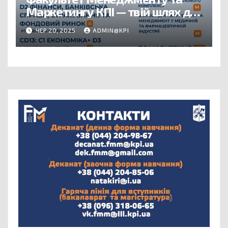
Маркетингу КПІ — твій шлях до
успішного майбутнього!
ЧЕР 20, 2025
ADMIN@KPI