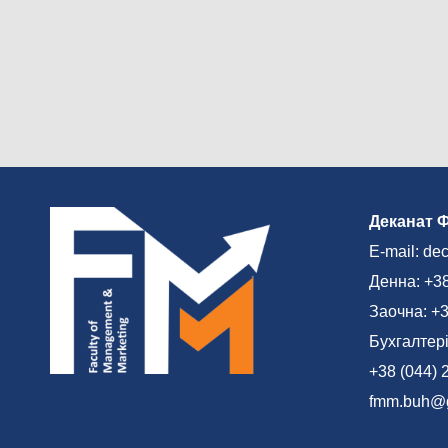
Деканат 
E-mail: de
Денна: +38
Заочна: +3
Бухгалтері
+38 (044) 
fmm.buh@g