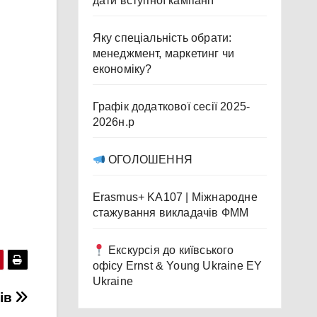
дати вступної кампанії
Яку спеціальність обрати:
менеджмент, маркетинг чи
економіку?
Графік додаткової сесії 2025-
2026н.р
ОГОЛОШЕННЯ
Erasmus+ KA107 | Міжнародне
стажування викладачів ФММ
Екскурсія до київського
офісу Ernst & Young Ukraine EY
Ukraine
ків