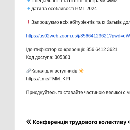
спеціальності та освітні програми ФММ
дати та особливості НМТ 2024
Запрошуємо всіх абітурієнтів та їх батьків д
https://us02web.zoom.us/j/85664123621?pw
Ідентифікатор конференції: 856 6412 3621
Код доступа: 305383
Канал для вступників
https://t.me/FMM_KPI
Приєднуйтесь та ставайте частиною великої сі
Навігація
Конференція трудового колективу