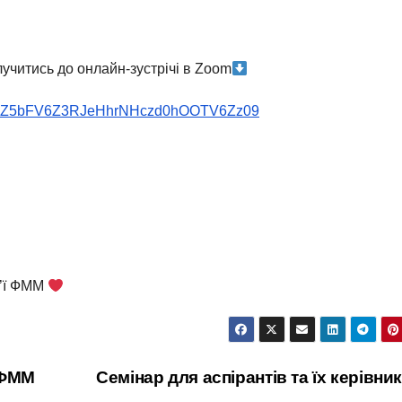
олучитись до онлайн-зустрічі в Zoom
d=dWZ5bFV6Z3RJeHhrNHczd0hOOTV6Zz09
м’ї ФММ
 ФММ
Семінар для аспірантів та їх керівни