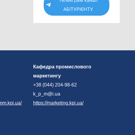
Телекграм канал
АБІТУРІЄНТУ
Кафедра промислового
маркетингу
+38 (044) 204-98-62
k_p_m@i.ua
mm.kpi.ua/
https://marketing.kpi.ua/