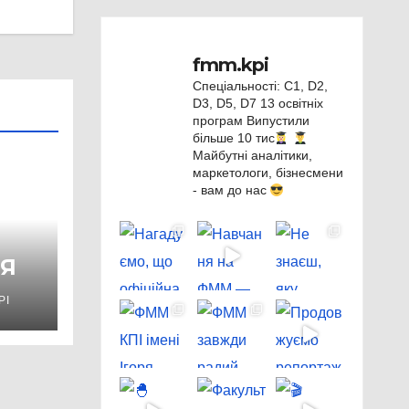
fmm.kpi
Спеціальності: C1, D2,
D3, D5, D7
13 освітніх
програм
Випустили
більше 10 тис
Майбутні аналітики,
маркетологи, бізнесмени
- вам до нас
Я
PI