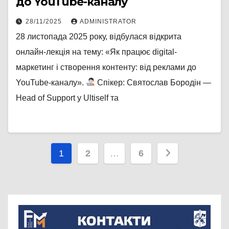
до YouTube-каналу
28/11/2025
ADMINISTRATOR
28 листопада 2025 року, відбулася відкрита
онлайн-лекція на тему: «Як працює digital-
маркетинг і створення контенту: від реклами до
YouTube-каналу».
Спікер: Святослав Бородін —
Head of Support у Ultiself та
Навігація
1
2
…
6
записів