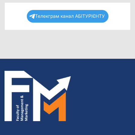
Телекграм канал АБІТУРІЄНТУ