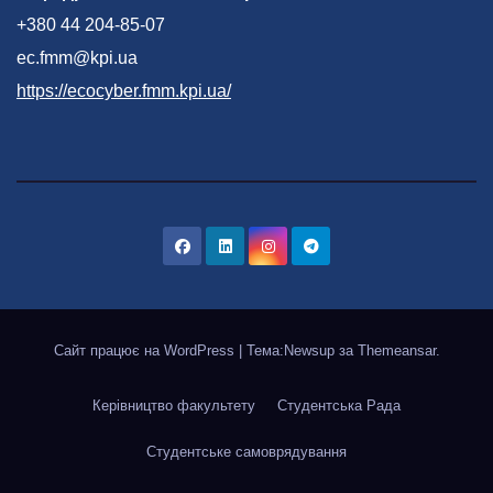
+380 44 204-85-07
ec.fmm@kpi.ua
https://ecocyber.fmm.kpi.ua/
Сайт працює на WordPress
|
Тема:Newsup за
Themeansar
.
Керівництво факультету
Студентська Рада
Студентське самоврядування