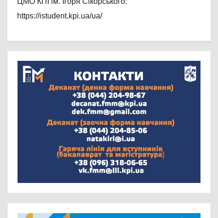
ЦМО КПІ ім. Ігоря Сікорського:
https://istudent.kpi.ua/ua/