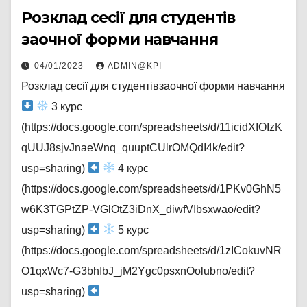
Розклад сесії для студентів
заочної форми навчання
04/01/2023
ADMIN@KPI
Розклад сесії для студентівзаочної форми навчання
3 курс
(https://docs.google.com/spreadsheets/d/11icidXIOIzK
qUUJ8sjvJnaeWnq_quuptCUlrOMQdI4k/edit?
usp=sharing)
4 курс
(https://docs.google.com/spreadsheets/d/1PKv0GhN5
w6K3TGPtZP-VGlOtZ3iDnX_diwfVIbsxwao/edit?
usp=sharing)
5 курс
(https://docs.google.com/spreadsheets/d/1zICokuvNR
O1qxWc7-G3bhIbJ_jM2Ygc0psxnOolubno/edit?
usp=sharing)