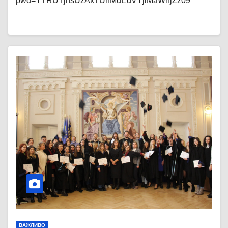
pwd=YTRUTjhsUzAxTUhMdEdVYjlMaWhjZz09
ВАЖЛИВО