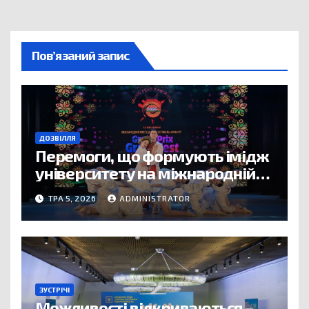
Пов’язаний запис
ДОЗВІЛЛЯ
Перемоги, що формують імідж
університету на міжнародній
арені
ТРА 5, 2026
ADMINISTRATOR
ЗУСТРІЧІ
Можливості відкриваються –