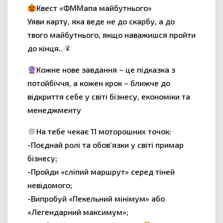
Квест «ФММапа майбутнього»
Уяви карту, яка веде не до скарбу, а до
твого майбутнього, якщо наважишся пройти
до кінця..
Кожне нове завдання – це підказка з
потойбіччя, а кожен крок – ближче до
відкриття себе у світі бізнесу, економіки та
менеджменту
На тебе чекає 11 моторошних точок:
-Поєднай ролі та обов’язки у світі примар
бізнесу;
-Пройди «сліпий маршрут» серед тіней
невідомого;
-Випробуй «Пекельний мінімум» або
«Легендарний максимум»;