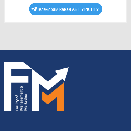
Телекграм канал АБІТУРІЄНТУ