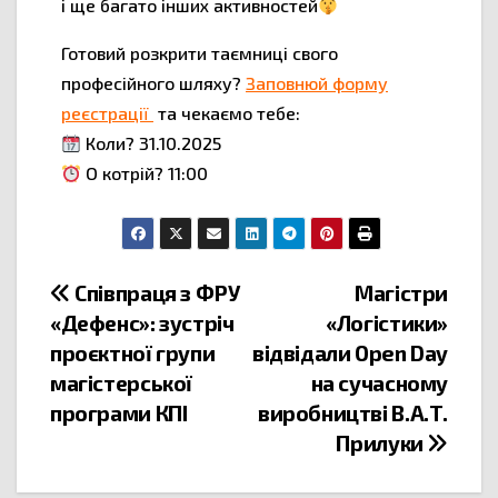
і ще багато інших активностей
Готовий розкрити таємниці свого
професійного шляху?
Заповнюй форму
реєстрації
та чекаємо тебе:
Коли? 31.10.2025
О котрій? 11:00
Співпраця з ФРУ
Магістри
«Дефенс»: зустріч
«Логістики»
проєктної групи
відвідали Open Day
магістерської
на сучасному
програми КПІ
виробництві В.А.Т.
Прилуки