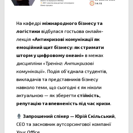
На кафедрі
міжнародного бізнесу та
логістики
відбулася гостьова онлайн-
лекція
«Антикризові комунікації як
емоційний щит бізнесу: як стримати
шторм у цифровому океані»
в межах
дисципліни
«Тренінг: Антикризові
комунікації»
. Подія об’єднала студентів,
викладачів та представників бізнесу
навколо теми, що сьогодні є як ніколи
актуальною — як зберегти
стійкість,
репутацію та впевненість під час кризи
.
Запрошений спікер — Юрій Скільський
,
CEO та засновник аутсорсингової компанії
Your Office
,