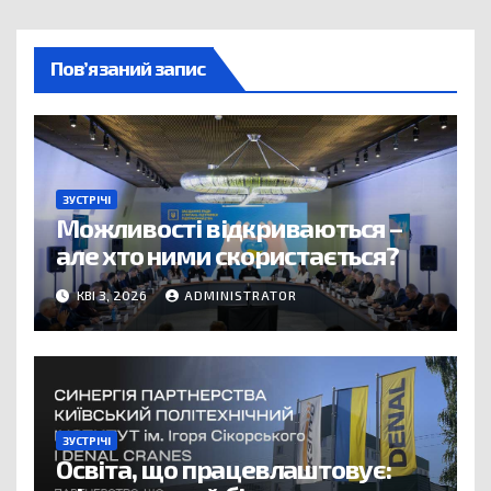
Пов’язаний запис
ЗУСТРІЧІ
Можливості відкриваються –
але хто ними скористається?
КВІ 3, 2026
ADMINISTRATOR
ЗУСТРІЧІ
Освіта, що працевлаштовує: