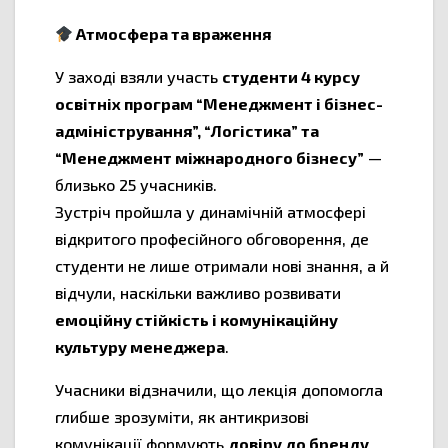
Атмосфера та враження
У заході взяли участь
студенти 4 курсу
освітніх програм “Менеджмент і бізнес-
адміністрування”, “Логістика” та
“Менеджмент міжнародного бізнесу”
—
близько 25 учасників.
Зустріч пройшла у динамічній атмосфері
відкритого професійного обговорення, де
студенти не лише отримали нові знання, а й
відчули, наскільки важливо розвивати
емоційну стійкість і комунікаційну
культуру менеджера
.
Учасники відзначили, що лекція допомогла
глибше зрозуміти, як антикризові
комунікації формують
довіру до бренду
,