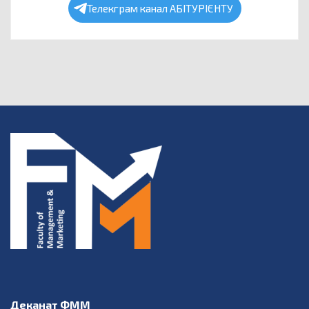
Телекграм канал АБІТУРІЄНТУ
Деканат ФММ