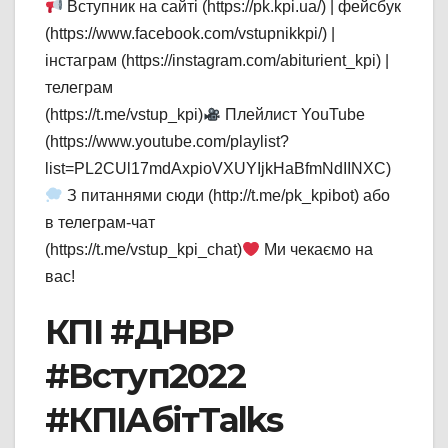
Вступник на сайті (https://pk.kpi.ua/) | фейсбук
(https://www.facebook.com/vstupnikkpi/) |
інстаграм (https://instagram.com/abiturient_kpi) |
телеграм
(https://t.me/vstup_kpi)
Плейлист YouTube
(https://www.youtube.com/playlist?
list=PL2CUl17mdAxpioVXUYIjkHaBfmNdIINXC)
З питаннями сюди (http://t.me/pk_kpibot) або
в телеграм-чат
(https://t.me/vstup_kpi_chat)
Ми чекаємо на
вас!
КПІ #ДНВР
#Вступ2022
#КПІАбітTalks