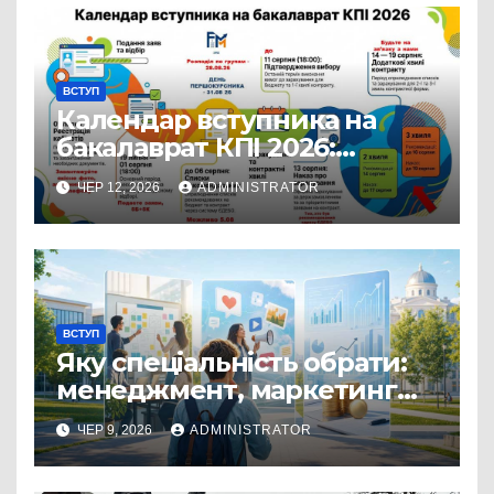
ВСТУП
Календар вступника на
бакалаврат КПІ 2026:
ключові дати вступної
ЧЕР 12, 2026
ADMINISTRATOR
кампанії
ВСТУП
Яку спеціальність обрати:
менеджмент, маркетинг
чи економіку?
ЧЕР 9, 2026
ADMINISTRATOR