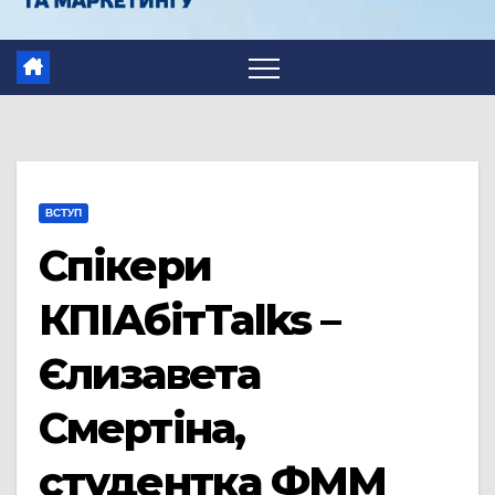
ВСТУП
Cпікери
КПІАбітTalks –
Єлизавета
Смертіна,
студентка ФММ