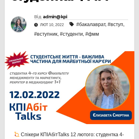
Від
admin@kpi
#бакалаврат
,
#вступ
,
ЛЮТ 10, 2022
#вступник
,
#студенти
,
#фмм
Cпікери КПІАбітTalks 12 лютого: студентка 4-