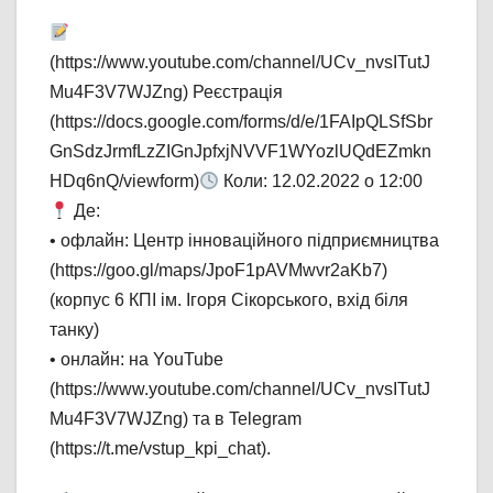
(https://www.youtube.com/channel/UCv_nvsITutJ
Mu4F3V7WJZng) Реєстрація
(https://docs.google.com/forms/d/e/1FAIpQLSfSbr
GnSdzJrmfLzZIGnJpfxjNVVF1WYozlUQdEZmkn
HDq6nQ/viewform)
Коли: 12.02.2022 о 12:00
Де:
• офлайн: Центр інноваційного підприємництва
(https://goo.gl/maps/JpoF1pAVMwvr2aKb7)
(корпус 6 КПІ ім. Ігоря Сікорського, вхід біля
танку)
• онлайн: на YouTube
(https://www.youtube.com/channel/UCv_nvsITutJ
Mu4F3V7WJZng) та в Telegram
(https://t.me/vstup_kpi_chat).