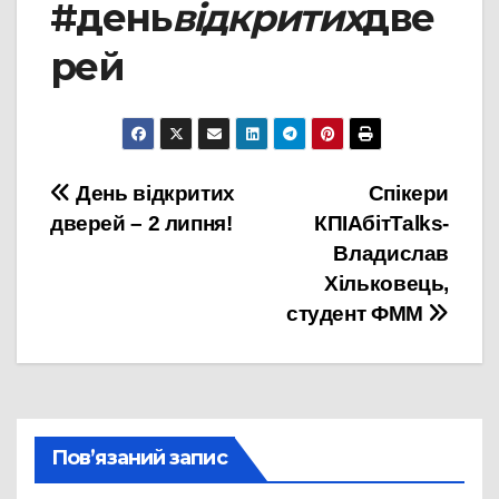
#день
відкритих
две
рей
Навігація
День відкритих
Cпікери
дверей – 2 липня!
КПІАбітTalks-
записів
Владислав
Хільковець,
студент ФММ
Пов’язаний запис