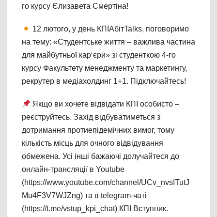
го курсу Єлизавета Смертіна!
12 лютого, у день КПІАбітTalks, поговоримо
на тему: «Студентське життя – важлива частина
для майбутньої кар‘єри» зі студенткою 4-го
курсу Факультету менеджменту та маркетингу,
рекрутер в медіахолдинг 1+1. Підключайтесь!
Якщо ви хочете відвідати КПІ особисто –
реєструйтесь. Захід відбуватиметься з
дотримання протиепідемічних вимог, тому
кількість місць для очного відвідування
обмежена. Усі інші бажаючі долучайтеся до
онлайн-трансляції в Youtube
(https://www.youtube.com/channel/UCv_nvsITutJ
Mu4F3V7WJZng) та в telegram-чаті
(https://t.me/vstup_kpi_chat) КПІ Вступник.