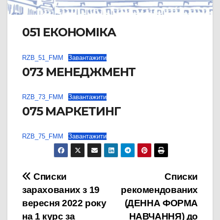
051 ЕКОНОМІКА
RZB_51_FMM
Завантажити
073 МЕНЕДЖМЕНТ
RZB_73_FMM
Завантажити
075 МАРКЕТИНГ
RZB_75_FMM
Завантажити
Навігація
Списки
Списки
зарахованих з 19
рекомендованих
записів
вересня 2022 року
(ДЕННА ФОРМА
на 1 курс за
НАВЧАННЯ) до