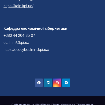
https://keip.kpi.ua/
Кафедра економічної кібернетики
+380 44 204-85-07
ec.fmm@kpi.ua
https://ecocyber.fmm.kpi.ua/
Сайт працює на WordPress
|
Тема:Newsup за
Themeansar
.