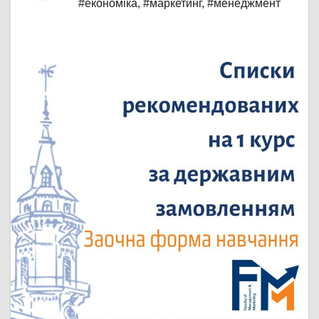
#економіка
,
#маркетинг
,
#менеджмент