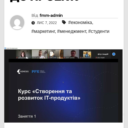
Від
fmm-admin
#економіка
,
ЛИС 7, 2022
#маркетинг
,
#менеджмент
,
#студенти