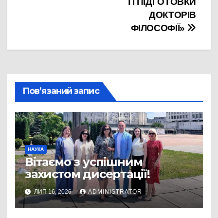
ТІ ПІДГОТОВКИ
ДОКТОРІВ
ФІЛОСОФІЇ»
Пов’язаний запис
НАУКА
Вітаємо з успішним
захистом дисертації!
ЛИП 16, 2026
ADMINISTRATOR