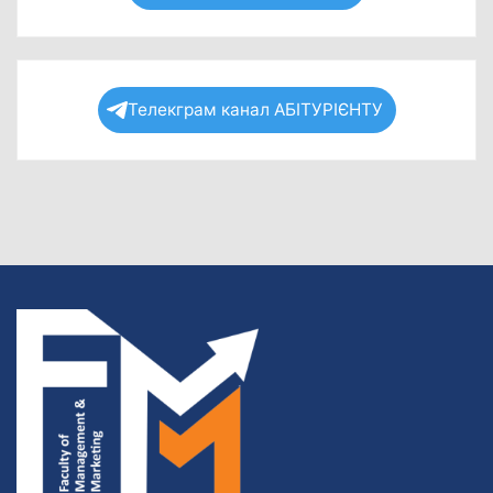
Телекграм канал АБІТУРІЄНТУ