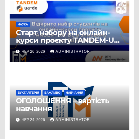
НАУКА
Старт набору на онлайн-
курси проєкту TANDEM-UA-
DE у зимовому семестрі
ЧЕР 26, 2026
ADMINISTRATOR
2026/2027!
БУХГАЛТЕРІЯ
ВАЖЛИВО
НАВЧАННЯ
ОГОЛОШЕННЯ – вартість
навчання
ЧЕР 24, 2026
ADMINISTRATOR