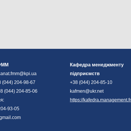
ФММ
Кафедра менеджменту
canat.fmm@kpi.ua
підприємств
 (044) 204-98-67
+38 (044) 204-85-10
8 (044) 204-85-06
kafmen@ukr.net
я:
https://kafedra.management.f
204-93-05
mail.com