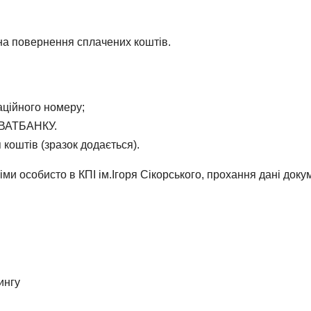
 на повернення сплачених коштів.
аційного номеру;
РИВАТБАНКУ.
коштів (зразок додається).
ми особисто в КПІ ім.Ігоря Сікорського, прохання дані доку
ингу