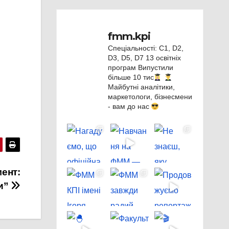
fmm.kpi
Спеціальності: C1, D2,
D3, D5, D7
13 освітніх
програм
Випустили
більше 10 тис
Майбутні аналітики,
маркетологи, бізнесмени
- вам до нас
мент:
и”