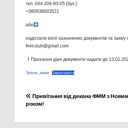
тел. 044-204-93-05 (бух.)
+380938003521
або
надіслати копії зазначених документів та заяву
fmm.buh@gmail.com
Прохання дані документи надати до 13.01.20
Зразок_заяви
Завантажити
Навігація
Привітання від декана ФММ з Нови
роком!
записів