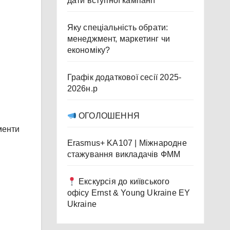
дати вступної кампанії
Яку спеціальність обрати:
менеджмент, маркетинг чи
економіку?
Графік додаткової сесії 2025-
2026н.р
ОГОЛОШЕННЯ
менти
Erasmus+ KA107 | Міжнародне
стажування викладачів ФММ
Екскурсія до київського
офісу Ernst & Young Ukraine EY
Ukraine