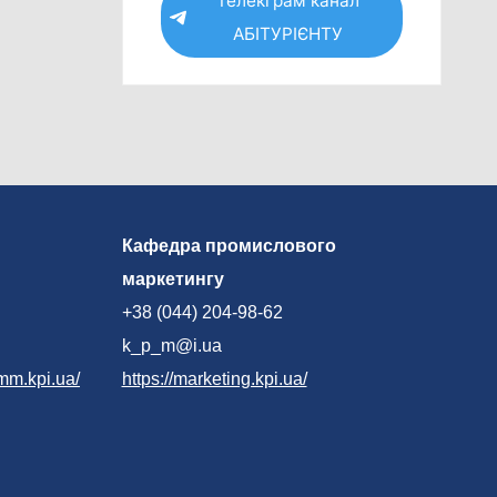
Телекграм канал
АБІТУРІЄНТУ
Кафедра промислового
маркетингу
+38 (044) 204-98-62
k_p_m@i.ua
mm.kpi.ua/
https://marketing.kpi.ua/