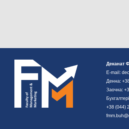
Деканат 
E-mail: de
Денна: +38
Заочна: +3
Бухгалтері
+38 (044) 
fmm.buh@g