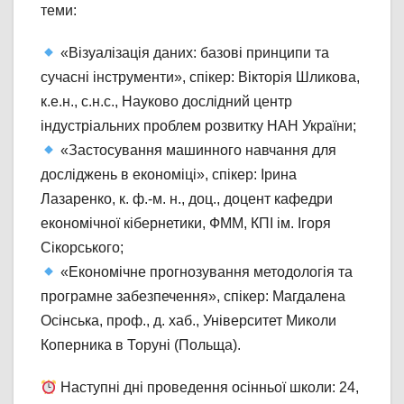
теми:
«Візуалізація даних: базові принципи та
сучасні інструменти», спікер: Вікторія Шликова,
к.е.н., с.н.с., Науково дослідний центр
індустріальних проблем розвитку НАН України;
«Застосування машинного навчання для
досліджень в економіці», спікер: Ірина
Лазаренко, к. ф.-м. н., доц., доцент кафедри
економічної кібернетики, ФММ, КПІ ім. Ігоря
Сікорського;
«Економічне прогнозування методологія та
програмне забезпечення», спікер: Магдалена
Осінська, проф., д. хаб., Університет Миколи
Коперника в Торуні (Польща).
Наступні дні проведення осінньої школи: 24,