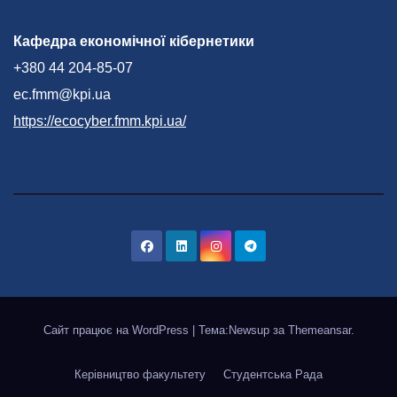
Кафедра економічної кібернетики
+380 44 204-85-07
ec.fmm@kpi.ua
https://ecocyber.fmm.kpi.ua/
Сайт працює на WordPress
|
Тема:Newsup за
Themeansar
.
Керівництво факультету
Студентська Рада