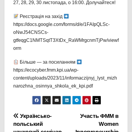
27, 28, 29, 30 листопада, о 16:00. Долучайтеся!
Реєстрація на захід
https://docs.google.com/forms/d/e/1FAIpQLSc-
oNwJ54CNSCs-
gtfeqgC1NMTSqtT3XtDx_RaWMrgcnmTjPw/viewf
orm
Більше — за посиланням
https://ecocyber.fmm.kpi.ua/wp-
content/uploads/2023/11/informaczijnyj_lyst_mizh
narozhna_osinnya_shkola_ek_kpi.pdf
Навігація
Українсько-
Участь ФММ в
польський
Women
записів
науковий семінар
Innopreneurship