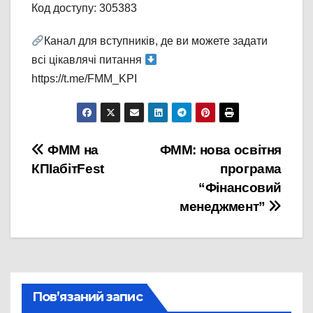
Код доступу: 305383
Канал для вступників, де ви можете задати
всі цікавлячі питання
https://t.me/FMM_KPI
Навігація
ФММ на
ФММ: нова освітня
КПІабітFest
програма
записів
“Фінансовий
менеджмент”
Пов’язаний запис