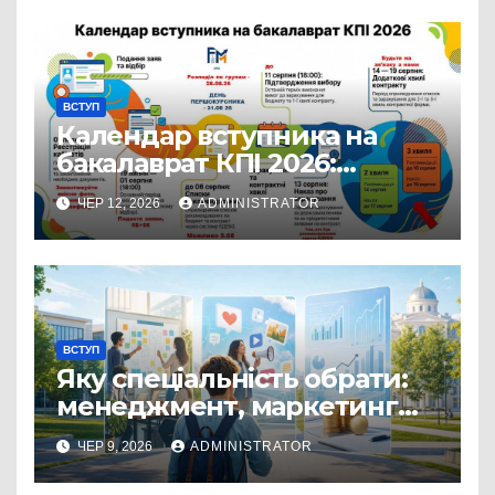
ВСТУП
Календар вступника на
бакалаврат КПІ 2026:
ключові дати вступної
ЧЕР 12, 2026
ADMINISTRATOR
кампанії
ВСТУП
Яку спеціальність обрати:
менеджмент, маркетинг
чи економіку?
ЧЕР 9, 2026
ADMINISTRATOR