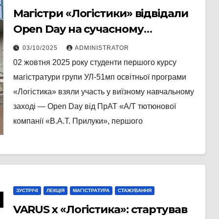
Магістри «Логістики» відвідали
Open Day на сучасному
виробництві В.А.Т. Прилуки
03/10/2025
ADMINISTRATOR
02 жовтня 2025 року студенти першого курсу
магістратури групи УЛ-51мп освітньої програми
«Логістика» взяли участь у виїзному навчальному
заході — Open Day від ПрАТ «А/Т тютюнової
компанії «В.А.Т. Прилуки», першого
ЗУСТРІЧІ
ЛЕКЦІЯ
МАГІСТРАТУРА
СТАЖУВАННЯ
VARUS x «Логістика»: стартував