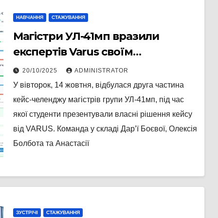
НАВЧАННЯ
СТАЖУВАННЯ
Магістри УЛ-41мп вразили
експертів Varus своїм
логістичним рішенням!
20/10/2025
ADMINISTRATOR
У вівторок, 14 жовтня, відбулася друга частина
кейс-челенджу магістрів групи УЛ-41мп, під час
якої студенти презентували власні рішення кейсу
від VARUS. Команда у складі Дар’ї Боєвої, Олексія
Болбота та Анастасії
ЗУСТРІЧІ
СТАЖУВАННЯ