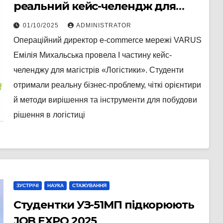
реальний кейс-челендж для
магістрів
01/10/2025
ADMINISTRATOR
Операційний директор e-commerce мережі VARUS
Емілія Михальська провела І частину кейс-
челенджу для магістрів «Логістики». Студенти
отримали реальну бізнес-проблему, чіткі орієнтири
й методи вирішення та інструменти для побудови
рішення в логістиці
ЗУСТРІЧІ
НАУКА
СТАЖУВАННЯ
Студентки УЗ-51МП підкорюють
JOB EXPO 2025