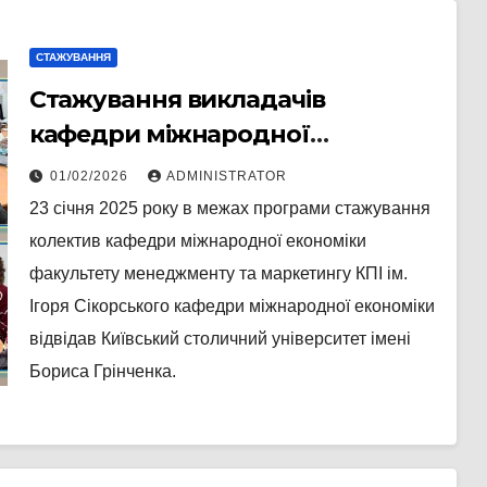
СТАЖУВАННЯ
Стажування викладачів
кафедри міжнародної
економіки ФММ у Київському
01/02/2026
ADMINISTRATOR
столичному університеті ім. Б.
23 січня 2025 року в межах програми стажування
Грінченка
колектив кафедри міжнародної економіки
факультету менеджменту та маркетингу КПІ ім.
Ігоря Сікорського кафедри міжнародної економіки
відвідав Київський столичний університет імені
Бориса Грінченка.