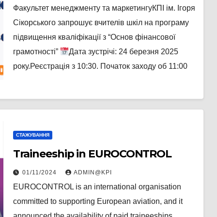
Факультет менеджменту та маркетингуКПІ ім. Ігоря
Сікорського запрошує вчителів шкіл на програму
підвищення кваліфікації з “Основ фінансової
грамотності”
Дата зустрічі: 24 березня 2025
року.Реєстрація з 10:30. Початок заходу об 11:00
СТАЖУВАННЯ
Traineeship in EUROCONTROL
01/11/2024
ADMIN@KPI
EUROCONTROL is an international organisation
committed to supporting European aviation, and it
announced the availability of paid traineeships