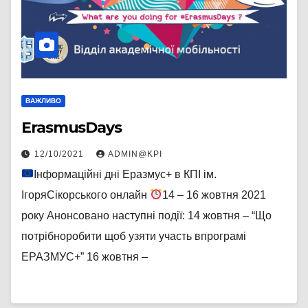
ВАЖЛИВО
ErasmusDays
12/10/2021
ADMIN@KPI
Інформаційні дні Еразмус+ в КПІ ім.
ІгоряСікорського онлайн
14 – 16 жовтня 2021
року Анонсовано наступні події: 14 жовтня – “Що
потрібноробити щоб узяти участь впрограмі
ЕРАЗМУС+” 16 жовтня –