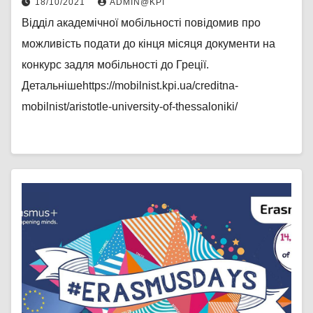
18/10/2021
ADMIN@KPI
Відділ академічної мобільності повідомив про
можливість подати до кінця місяця документи на
конкурс задля мобільності до Греції.
Детальнішеhttps://mobilnist.kpi.ua/creditna-
mobilnist/aristotle-university-of-thessaloniki/