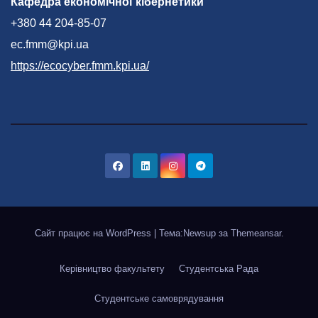
Кафедра економічної кібернетики
+380 44 204-85-07
ec.fmm@kpi.ua
https://ecocyber.fmm.kpi.ua/
Сайт працює на WordPress
|
Тема:Newsup за
Themeansar
.
Керівництво факультету
Студентська Рада
Студентське самоврядування