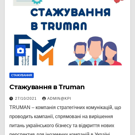
СТАЖУВАННЯ
Стажування в Truman
27/10/2021
ADMIN@KPI
TRUMAN – компанія стратегічних комунікацій, що
проводить кампанiї, спрямованi на вирiшення
питань українського бiзнесу та вiдкриття нових
перспектив для iноземних компанiй в Українi.