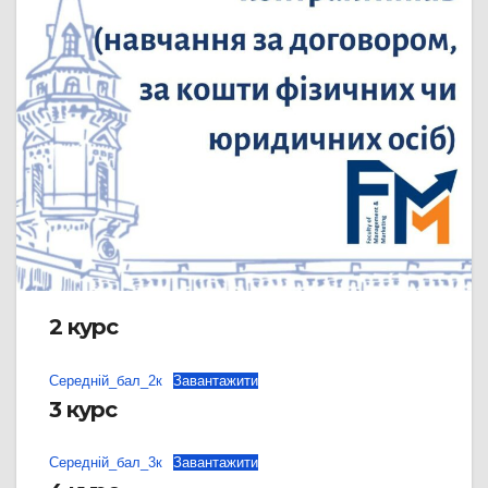
2 курс
Середній_бал_2к
Завантажити
3 курс
Середній_бал_3к
Завантажити