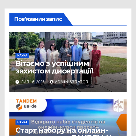
Пов’язаний запис
НАУКА
Вітаємо з успішним
захистом дисертації!
ЛИП 16, 2026
ADMINISTRATOR
НАУКА
Старт набору на онлайн-