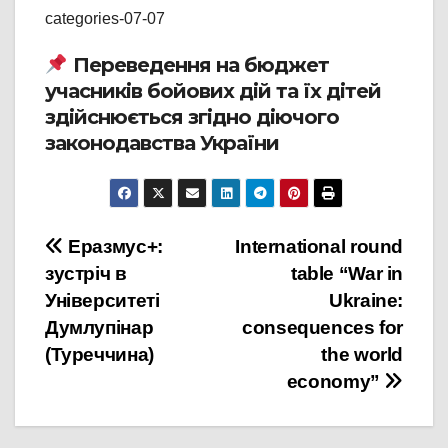
categories-07-07
Переведення на бюджет
учасників бойових дій та їх дітей
здійснюється згідно діючого
законодавства України
Навігація
Еразмус+:
International round
зустріч в
table “War in
записів
Університеті
Ukraine:
Думлупінар
consequences for
(Туреччина)
the world
economy”