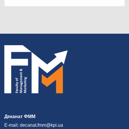
Деканат ФММ
E-mail: decanat.fmm@kpi.ua