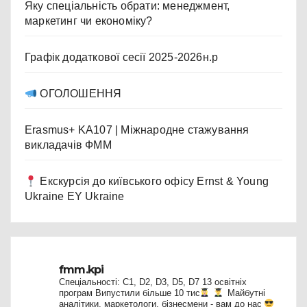
Яку спеціальність обрати: менеджмент,
маркетинг чи економіку?
Графік додаткової сесії 2025-2026н.р
ОГОЛОШЕННЯ
Erasmus+ KA107 | Міжнародне стажування
викладачів ФММ
Екскурсія до київського офісу Ernst & Young
Ukraine EY Ukraine
fmm.kpi
Спеціальності: C1, D2, D3, D5, D7
13 освітніх
програм
Випустили більше 10 тис
Майбутні
аналітики, маркетологи, бізнесмени - вам до нас