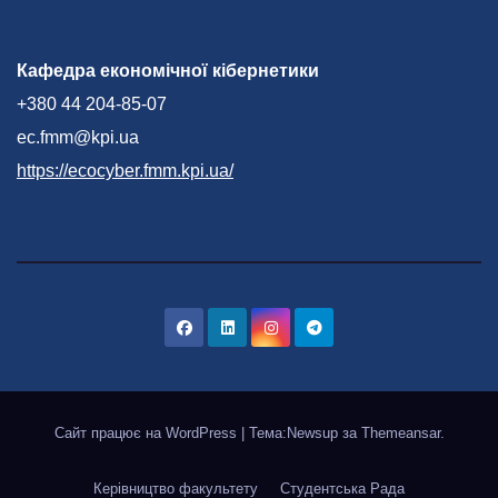
Кафедра економічної кібернетики
+380 44 204-85-07
ec.fmm@kpi.ua
https://ecocyber.fmm.kpi.ua/
Сайт працює на WordPress
|
Тема:Newsup за
Themeansar
.
Керівництво факультету
Студентська Рада