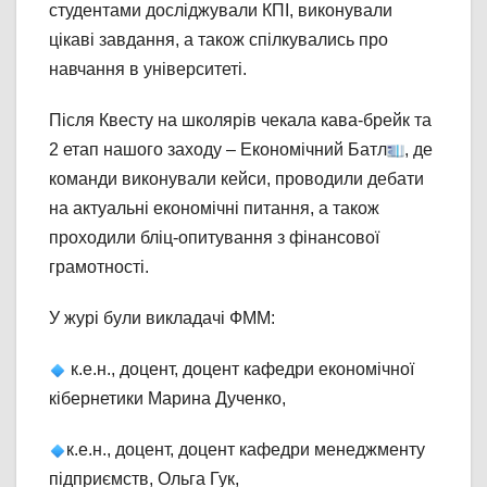
студентами досліджували КПІ, виконували
цікаві завдання, а також спілкувались про
навчання в університеті.
Після Квесту на школярів чекала кава-брейк та
2 етап нашого заходу – Економічний Батл
, де
команди виконували кейси, проводили дебати
на актуальні економічні питання, а також
проходили бліц-опитування з фінансової
грамотності.
У журі були викладачі ФММ:
к.е.н., доцент, доцент кафедри економічної
кібернетики Марина Дученко,
к.е.н., доцент, доцент кафедри менеджменту
підприємств, Ольга Гук,