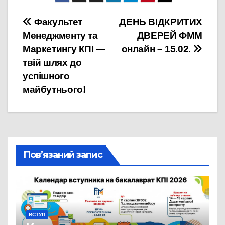
Навігація
Факультет
ДЕНЬ ВІДКРИТИХ
Менеджменту та
ДВЕРЕЙ ФММ
записів
Маркетингу КПІ —
онлайн – 15.02.
твій шлях до
успішного
майбутнього!
Пов’язаний запис
ВСТУП