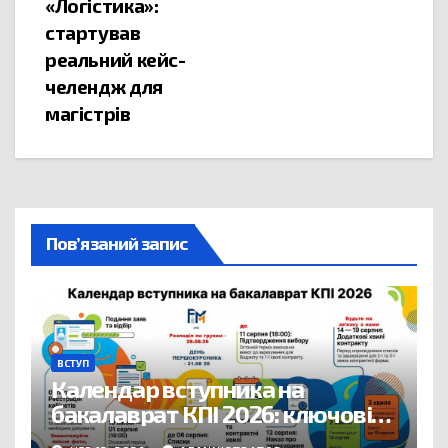
«Логістика»:
стартував
реальний кейс-
челендж для
магістрів
Пов’язаний запис
ВСТУП
Календар вступника на
бакалаврат КПІ 2026: ключові
дати вступної кампанії