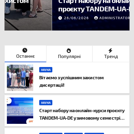
Старт набору на онлайн-курси
проєкту TANDEM-UA-DE у
зимовому семестрі 2026/2027!
26/06/2026
ADMINISTRATOR
Останнє
Популярні
Тренд
НАУКА
Вітаємо з успішним захистом
дисертації!
НАУКА
Старт набору на онлайн-курси проєкту
TANDEM-UA-DE у зимовому семестрі
2026/2027!