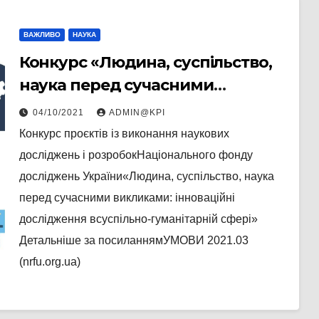
ВАЖЛИВО
НАУКА
Конкурс «Людина, суспільство,
наука перед сучасними
викликами: інноваційні
04/10/2021
ADMIN@KPI
дослідження в суспільно-
Конкурс проєктів із виконання наукових
гуманітарній сфері»
досліджень і розробокНаціонального фонду
досліджень України«Людина, суспільство, наука
перед сучасними викликами: інноваційні
дослідження всуспільно-гуманітарній сфері»
Детальніше за посиланнямУМОВИ 2021.03
(nrfu.org.ua)