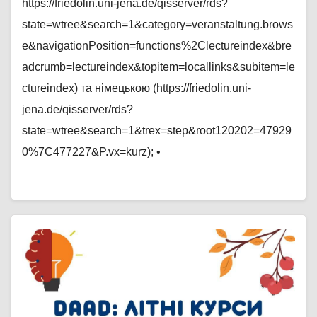
https://friedolin.uni-jena.de/qisserver/rds?
state=wtree&search=1&category=veranstaltung.brows
e&navigationPosition=functions%2Clectureindex&bre
adcrumb=lectureindex&topitem=locallinks&subitem=le
ctureindex) та німецькою (https://friedolin.uni-
jena.de/qisserver/rds?
state=wtree&search=1&trex=step&root120202=47929
0%7C477227&P.vx=kurz); •