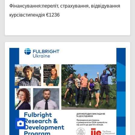
Фінансування:переліт, страхування, відвідування
курсівстипендія €1236